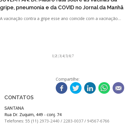
gripe, pneumonia e da COVID no Jornal da Manhã
A vacinação contra a gripe esse ano coincide com a vacinação
contra a COVID-19. Saiba quando você tomar cada uma delas n
[...]
1
|
2
|
3
|
4
|
5
|
6
|
7
Compartilhe:
CONTATOS
SANTANA
Rua Dr. Zuquim, 449 - conj. 74
Telefones: 55 (11)
2973-2440
/
2283-0037
/
94567-6766