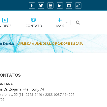
VÍDEOS
CONTATO
MAIS
uas Dúvidas
APRENDA A USAR OS UMIDIFICADORES EM CASA
ONTATOS
ANTANA
a Dr. Zuquim, 449 - conj. 74
lefones: 55 (11)
2973-2440
/
2283-0037
/
94567-
766