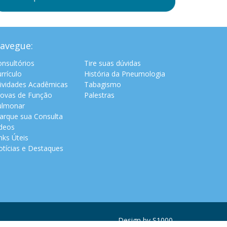
avegue:
nsultórios
Tire suas dúvidas
rrículo
História da Pneumologia
tividades Acadêmicas
Tabagismo
rovas de Função
Palestras
ulmonar
arque sua Consulta
ídeos
nks Úteis
tícias e Destaques
Design by
S1000