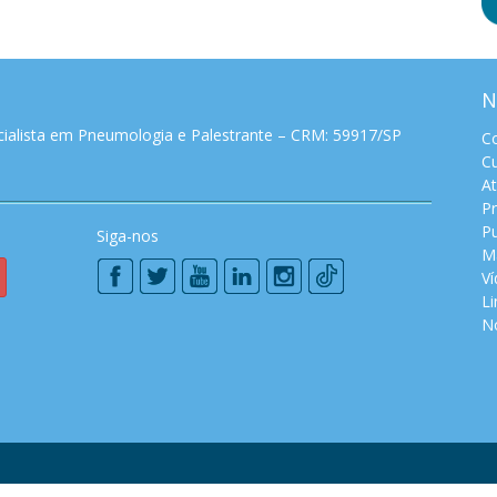
N
ialista em Pneumologia e Palestrante – CRM: 59917/SP
Co
Cu
A
P
P
Siga-nos
M
V
Li
No