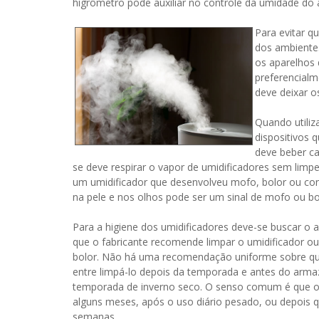
higrômetro pode auxiliar no controle da umidade do
Para evitar q
dos ambiente
os aparelhos
preferencialm
deve deixar o
Quando utiliz
dispositivos
deve beber c
se deve respirar o vapor de umidificadores sem limp
um umidificador que desenvolveu mofo, bolor ou cont
na pele e nos olhos pode ser um sinal de mofo ou bol
Para a higiene dos umidificadores deve-se buscar o a
que o fabricante recomende limpar o umidificador ou
bolor. Não há uma recomendação uniforme sobre qual
entre limpá-lo depois da temporada e antes do arma
temporada de inverno seco. O senso comum é que o 
alguns meses, após o uso diário pesado, ou depois qu
semanas.