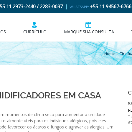
55 11 2973-2440 / 2283-0037
+55 11 94567-6766
WHATSAPP:
IOS
CURRÍCULO
MARQUE SUA CONSULTA
Home
Tire S
C
IDIFICADORES EM CASA
S
Ru
s em momentos de clima seco para aumentar a umidade
Te
 totalmente úteis para os indivíduos alérgicos, pois eles
6
e favorecer os ácaros e fungos e agravar as alergias. Um