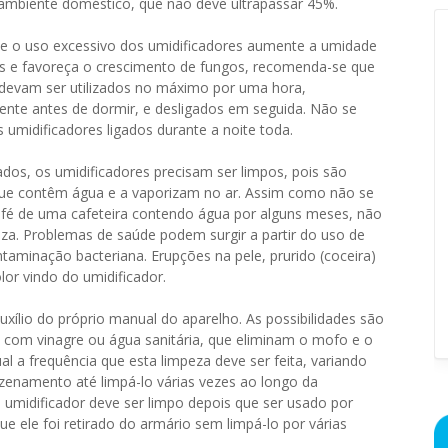
 ambiente doméstico, que não deve ultrapassar 45%.
ue o uso excessivo dos umidificadores aumente a umidade
s e favoreça o crescimento de fungos, recomenda-se que
 devam ser utilizados no máximo por uma hora,
ente antes de dormir, e desligados em seguida. Não se
s umidificadores ligados durante a noite toda.
ados, os umidificadores precisam ser limpos, pois são
 que contêm água e a vaporizam no ar. Assim como não se
afé de uma cafeteira contendo água por alguns meses, não
eza. Problemas de saúde podem surgir a partir do uso de
aminação bacteriana. Erupções na pele, prurido (coceira)
or vindo do umidificador.
uxílio do próprio manual do aparelho. As possibilidades são
 com vinagre ou água sanitária, que eliminam o mofo e o
 a frequência que esta limpeza deve ser feita, variando
zenamento até limpá-lo várias vezes ao longo da
umidificador deve ser limpo depois que ser usado por
e ele foi retirado do armário sem limpá-lo por várias